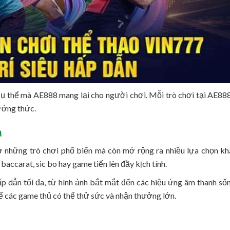
cụ thể mà AE888 mang lại cho người chơi. Mỗi trò chơi tại AE88
ưởng thức.
n
ở những trò chơi phổ biến mà còn mở rộng ra nhiều lựa chọn kh
accarat, sic bo hay game tiến lên đầy kịch tính.
p dẫn tối đa, từ hình ảnh bắt mắt đến các hiệu ứng âm thanh số
để các game thủ có thể thử sức và nhận thưởng lớn.