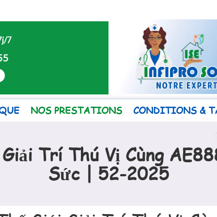
7j/7
55
QUE
NOS PRESTATIONS
CONDITIONS & T
 Giải Trí Thú Vị Cùng AE8
Sức | 52-2025