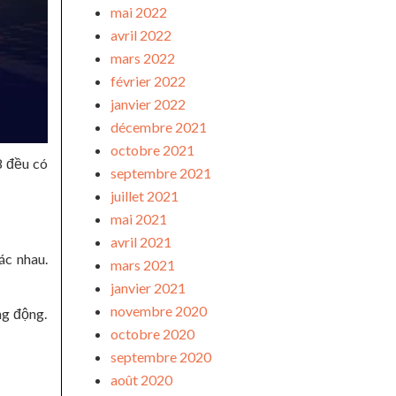
mai 2022
avril 2022
mars 2022
février 2022
janvier 2022
décembre 2021
octobre 2021
8 đều có
septembre 2021
juillet 2021
mai 2021
avril 2021
ác nhau.
mars 2021
janvier 2021
novembre 2020
ng động.
octobre 2020
septembre 2020
août 2020