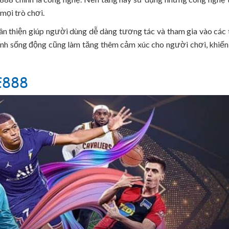
mọi trò chơi.
n thiện giúp người dùng dễ dàng tương tác và tham gia vào các 
hanh sống động cũng làm tăng thêm cảm xúc cho người chơi, khiế
AE888