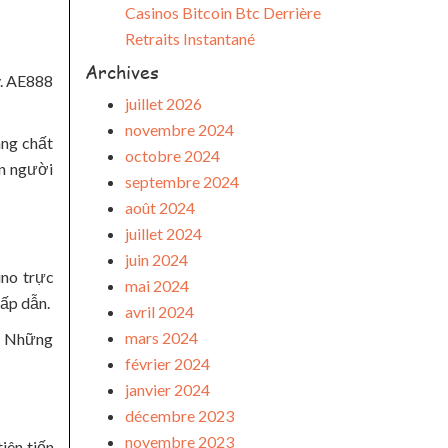
Casinos Bitcoin Btc Derrière
Retraits Instantané
Archives
y. AE888
juillet 2026
novembre 2024
àng chất
octobre 2024
ớn người
septembre 2024
août 2024
juillet 2024
juin 2024
ino trực
mai 2024
hấp dẫn.
avril 2024
mars 2024
i. Những
février 2024
janvier 2024
décembre 2023
novembre 2023
iên tiến