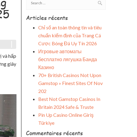
ng
25
Articles récents
Chỉ số an toàn thông tin và tiêu
chuẩn kiểm định của Trang Cá
Cược Bóng Đá Uy Tín 2026
Игровые автоматы
ị và hấp
бесплатно лягушка Банда
ững giây
Казино
70+ British Casinos Not Upon
Gamstop » Finest Sites Of Nov
202
Best Not Gamstop Casinos In
Britain 2024 Safe & Truste
Pin Up Casino Online Giriş
Türkiye
Commentaires récents