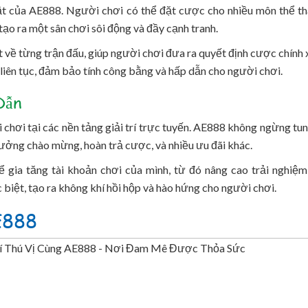
ật của AE888. Người chơi có thể đặt cược cho nhiều môn thể t
tạo ra một sân chơi sôi động và đầy cạnh tranh.
t về từng trận đấu, giúp người chơi đưa ra quyết định cược chính 
liên tục, đảm bảo tính công bằng và hấp dẫn cho người chơi.
Dẫn
 chơi tại các nền tảng giải trí trực tuyến. AE888 không ngừng tun
ưởng chào mừng, hoàn trả cược, và nhiều ưu đãi khác.
gia tăng tài khoản chơi của mình, từ đó nâng cao trải nghiệm g
iệt, tạo ra không khí hồi hộp và hào hứng cho người chơi.
E888