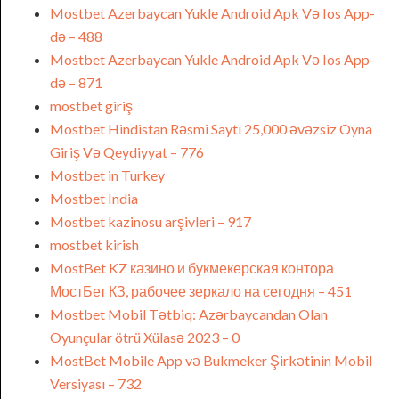
Mostbet Azerbaycan Yukle Android Apk Və Ios App-
də – 488
Mostbet Azerbaycan Yukle Android Apk Və Ios App-
də – 871
mostbet giriş
Mostbet Hindistan Rəsmi Saytı 25,000 əvəzsiz Oyna
Giriş Və Qeydiyyat – 776
Mostbet in Turkey
Mostbet India
Mostbet kazinosu arşivleri – 917
mostbet kirish
MostBet KZ казино и букмекерская контора
МостБет КЗ, рабочее зеркало на сегодня – 451
Mostbet Mobil Tətbiq: Azərbaycandan Olan
Oyunçular ötrü Xülasə 2023 – 0
MostBet Mobile App və Bukmeker Şirkətinin Mobil
Versiyası – 732