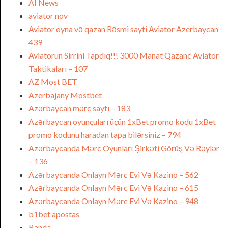
AI News
aviator nov
Aviator oyna və qazan Rəsmi sayti Aviator Azerbaycan
439
Aviatorun Sirrini Tapdıq!!! 3000 Manat Qazanc Aviator
Taktikaları – 107
AZ Most BET
Azerbajany Mostbet
Azərbaycan mərc saytı – 183
Azərbaycan oyunçuları üçün 1xBet promo kodu 1xBet
promo kodunu haradan tapa bilərsiniz – 794
Azərbaycanda Mərc Oyunları Şirkəti Görüş Və Rəylər
– 136
Azərbaycanda Onlayn Mərc Evi Və Kazino – 562
Azərbaycanda Onlayn Mərc Evi Və Kazino – 615
Azərbaycanda Onlayn Mərc Evi Və Kazino – 948
b1bet apostas
Banda