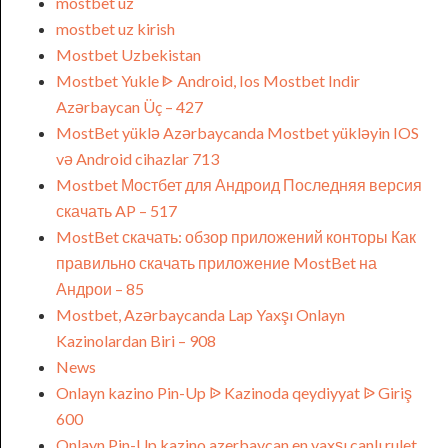
mostbet uz
mostbet uz kirish
Mostbet Uzbekistan
Mostbet Yukle ᐈ Android, Ios Mostbet Indir
Azərbaycan Üç – 427
MostBet yüklə Azərbaycanda Mostbet yükləyin IOS
və Android cihazlar 713
Mostbet Мостбет для Андроид Последняя версия
скачать AP – 517
MostBet скачать: обзор приложений конторы Как
правильно скачать приложение MostBet на
Андрои – 85
Mostbet, Azərbaycanda Lap Yaxşı Onlayn
Kazinolardan Biri – 908
News
Onlayn kazino Pin-Up ᐉ Kazinoda qeydiyyat ᐉ Giriş
600
Onlayn Pin-Up kazino azerbaycan en yaxşı canlı rulet