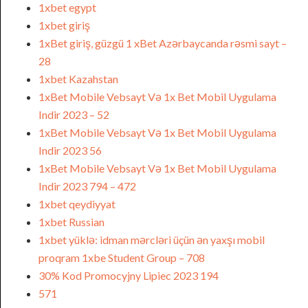
1xbet egypt
1xbet giriş
1xBet giriş, güzgü 1 xBet Azərbaycanda rəsmi sayt –
28
1xbet Kazahstan
1xBet Mobile Vebsayt Və 1x Bet Mobil Uygulama
Indir 2023 – 52
1xBet Mobile Vebsayt Və 1x Bet Mobil Uygulama
Indir 2023 56
1xBet Mobile Vebsayt Və 1x Bet Mobil Uygulama
Indir 2023 794 – 472
1xbet qeydiyyat
1xbet Russian
1xbet yüklə: idman mərcləri üçün ən yaxşı mobil
proqram 1xbe Student Group – 708
30% Kod Promocyjny Lipiec 2023 194
571