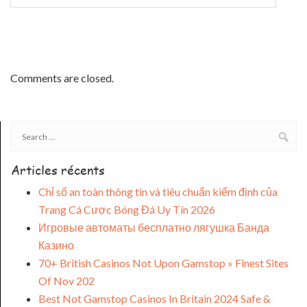
Comments are closed.
Articles récents
Chỉ số an toàn thông tin và tiêu chuẩn kiểm định của
Trang Cá Cược Bóng Đá Uy Tín 2026
Игровые автоматы бесплатно лягушка Банда
Казино
70+ British Casinos Not Upon Gamstop » Finest Sites
Of Nov 202
Best Not Gamstop Casinos In Britain 2024 Safe &