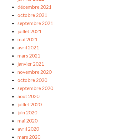
décembre 2021
octobre 2021
septembre 2021
juillet 2021
mai 2021
avril 2021
mars 2021
janvier 2021
novembre 2020
octobre 2020
septembre 2020
août 2020
juillet 2020
juin 2020
mai 2020
avril 2020
mars 2020