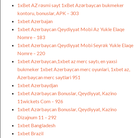
1xBet AZ rəsmi sayt 1xBet Azərbaycan bukmeker
kontoru, bonuslar, APK – 303
1xbet Azerbajan
1xbet Azerbaycan Qeydiyyat Mobi Az Yukle Elaqe
Nomre – 183
1xbet Azerbaycan Qeydiyyat Mobi Seyrək Yukle Elaqe
Nomre – 220
1xbet Azerbaycan,1xbet az merc saytı, en yaxsi
bukmeker 1xbet Azerbaycan merc oyunlari, 1xbet az,
Azerbaycan merc saytlari 951
1xbet Azerbaydjan
1xbet Azərbaycan Bonuslar, Qeydiyyat, Kazino
11wickets Com – 926
1xbet Azərbaycan Bonuslar, Qeydiyyat, Kazino
Dizajnum 11 – 292
1xbet Bangladesh
1xbet Brazil