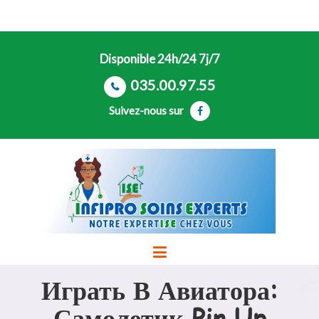
Disponible 24h/24 7j/7
035.00.97.55
Suivez-nous sur
Играть В Авиатора:
Самолетик Pin Up