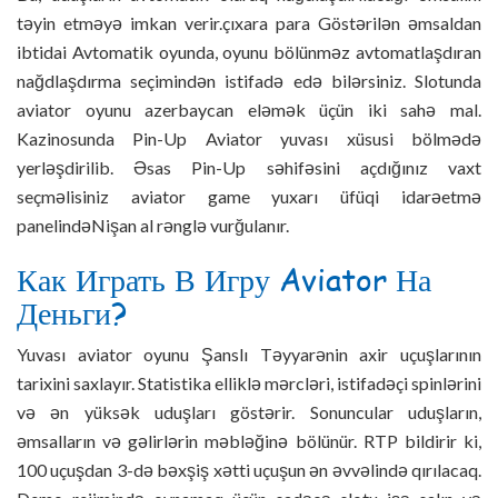
təyin etməyə imkan verir.çıxara para Göstərilən əmsaldan
ibtidai Avtomatik oyunda, oyunu bölünməz avtomatlaşdıran
nağdlaşdırma seçimindən istifadə edə bilərsiniz. Slotunda
aviator oyunu azerbaycan eləmək üçün iki sahə mal.
Kazinosunda Pin-Up Aviator yuvası xüsusi bölmədə
yerləşdirilib. Əsas Pin-Up səhifəsini açdığınız vaxt
seçməlisiniz aviator game yuxarı üfüqi idarəetmə
panelindəNişan al rənglə vurğulanır.
Как Играть В Игру Aviator На
Деньги?
Yuvası aviator oyunu Şanslı Təyyarənin axir uçuşlarının
tarixini saxlayır. Statistika elliklə mərcləri, istifadəçi spinlərini
və ən yüksək uduşları göstərir. Sonuncular uduşların,
əmsalların və gəlirlərin məbləğinə bölünür. RTP bildirir ki,
100 uçuşdan 3-də bəxşiş xətti uçuşun ən əvvəlində qırılacaq.