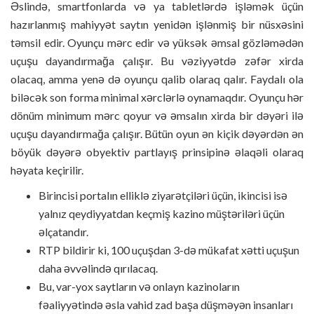
Əslində, smartfonlarda və ya tabletlərdə işləmək üçün
hazırlanmış mahiyyət saytın yenidən işlənmiş bir nüsxəsini
təmsil edir. Oyunçu mərc edir və yüksək əmsal gözləmədən
uçuşu dayandırmağa çalışır. Bu vəziyyətdə zəfər xirda
olacaq, amma yenə də oyunçu qalib olaraq qalır. Faydalı ola
biləcək son forma minimal xərclərlə oynamaqdır. Oyunçu hər
dönüm minimum mərc qoyur və əmsalın xirda bir dəyəri ilə
uçuşu dayandırmağa çalışır. Bütün oyun ən kiçik dəyərdən ən
böyük dəyərə obyektiv partlayış prinsipinə əlaqəli olaraq
həyata keçirilir.
Birincisi portalın elliklə ziyarətçiləri üçün, ikincisi isə
yalnız qeydiyyatdan keçmiş kazino müştəriləri üçün
əlçatandır.
RTP bildirir ki, 100 uçuşdan 3-də mükafat xətti uçuşun
daha əvvəlində qırılacaq.
Bu, var-yox saytların və onlayn kazinoların
fəaliyyətində əsla vahid zad başa düşməyən insanları