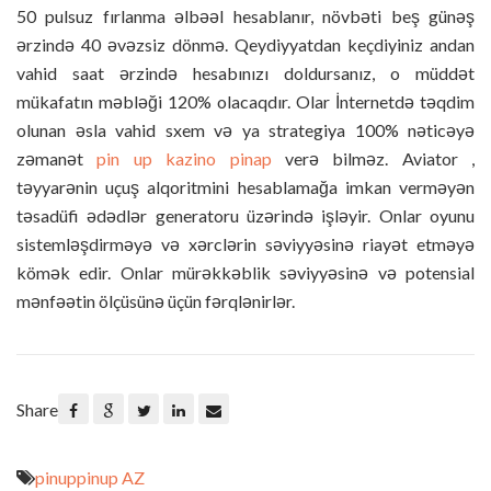
50 pulsuz fırlanma əlbəəl hesablanır, növbəti beş günəş
ərzində 40 əvəzsiz dönmə. Qeydiyyatdan keçdiyiniz andan
vahid saat ərzində hesabınızı doldursanız, o müddət
mükafatın məbləği 120% olacaqdır. Olar İnternetdə təqdim
olunan əsla vahid sxem və ya strategiya 100% nəticəyə
zəmanət
pin up kazino pinap
verə bilməz. Aviator ,
təyyarənin uçuş alqoritmini hesablamağa imkan verməyən
təsadüfi ədədlər generatoru üzərində işləyir. Onlar oyunu
sistemləşdirməyə və xərclərin səviyyəsinə riayət etməyə
kömək edir. Onlar mürəkkəblik səviyyəsinə və potensial
mənfəətin ölçüsünə üçün fərqlənirlər.
Share
pinup
pinup AZ