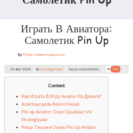
Играть В Авиатора:
Самолетик Pin Up
by
https://www.arqsaez.com
24 Mar 2024
in
Uncategorized
Aucun commentaire
741
Content
Как Играть В Игру Aviator На Деньги?
Azərbaycanda Rəsmi Hesab
Pin-up Aviator: Oyun Qaydaları Və
Strategiyalar
Pinup Təyyarə Oyunu Pin Up Aviator