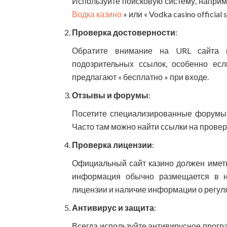
Используйте поисковую систему, наприме
Водка казино
» или « Vodka casino official si
Проверка достоверности
:
Обратите внимание на URL сайта и
подозрительных ссылок, особенно ес
предлагают « бесплатно » при входе.
Отзывы и форумы
:
Посетите специализированные форумы и
Часто там можно найти ссылки на прове
Проверка лицензии
:
Официальный сайт казино должен имет
информация обычно размещается в ни
лицензии и наличие информации о регул
Антивирус и защита
:
Всегда используйте антивирусное прогр