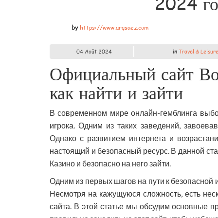
2024 го
by
https://www.arqsaez.com
04 Août 2024
in
Travel & Leisur
Официальный сайт Во
как найти и зайти
В современном мире онлайн-гемблинга выбор
игрока. Одним из таких заведений, завоева
Однако с развитием интернета и возрастан
настоящий и безопасный ресурс. В данной ста
Казино и безопасно на него зайти.
Одним из первых шагов на пути к безопасной 
Несмотря на кажущуюся сложность, есть нес
сайта. В этой статье мы обсудим основные п