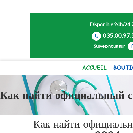
Disponible 24h/24 
035.00.97.
Suivez-nous sur
ACCUEIL
BOUTI
Как найти официальный са
Как найти официальн