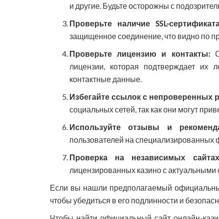
и другие. Будьте осторожны с подозрит
Проверьте наличие SSL-сертификата
защищенное соединение, что видно по пре
Проверьте лицензию и контакты:
О
лицензии, которая подтверждает их 
контактные данные.
Избегайте ссылок с непроверенных р
социальных сетей, так как они могут пр
Используйте отзывы и рекоменда
пользователей на специализированных ф
Проверка на независимых сайтах-
лицензированных казино с актуальными 
Если вы нашли предполагаемый официальный 
чтобы убедиться в его подлинности и безопасн
Чтобы найти официальный сайт онлайн-казин