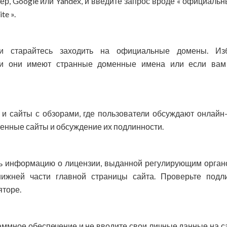
р, Google или Yandex, и введите запрос вроде « официальн
te ».
 старайтесь заходить на официальные домены. Изб
ли они имеют странные доменные имена или если вам 
 сайты с обзорами, где пользователи обсуждают онлайн-
ренные сайты и обсуждение их подлинности.
ь информацию о лицензии, выданной регулирующим орган
жней части главной страницы сайта. Проверьте подли
яторе.
аммное обеспечение и не вводите свои личные данные на са