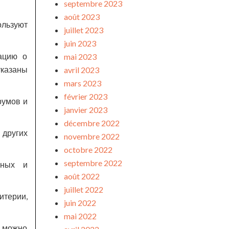
septembre 2023
août 2023
льзуют
juillet 2023
juin 2023
ацию о
mai 2023
указаны
avril 2023
mars 2023
février 2023
румов и
janvier 2023
décembre 2022
других
novembre 2022
octobre 2022
septembre 2022
ьных и
août 2022
juillet 2022
итерии,
juin 2022
mai 2022
, можно