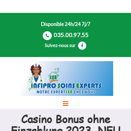
Disponible 24h/24 7j/7
035.00.97.55
Suivez-nous sur
Casino Bonus ohne
Einzahlung 2023 ️ NEU