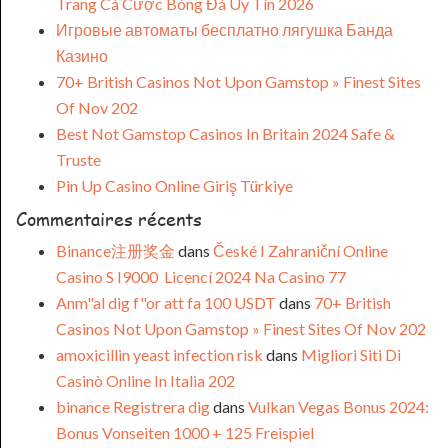
Trang Cá Cược Bóng Đá Uy Tín 2026
Игровые автоматы бесплатно лягушка Банда
Казино
70+ British Casinos Not Upon Gamstop » Finest Sites
Of Nov 202
Best Not Gamstop Casinos In Britain 2024 Safe &
Truste
Pin Up Casino Online Giriş Türkiye
Commentaires récents
Binance注册奖金
dans
České I Zahraniční Online
Casino S I9000 ️ Licencí 2024 Na Casino 77
Anm"al dig f"or att fa 100 USDT
dans
70+ British
Casinos Not Upon Gamstop » Finest Sites Of Nov 202
amoxicillin yeast infection risk
dans
Migliori Siti Di
Casinò Online In Italia 202
binance Registrera dig
dans
Vulkan Vegas Bonus 2024:
Bonus Vonseiten 1000 + 125 Freispiel