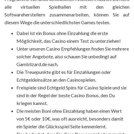
alle virtuellen Spielhallen mit den gleichen
Softwareherstellern zusammenarbeiten, können Sie auf
diesem Wege die unterschiedlichsten Games testen.
Dabei ist ein Bonus ohne Einzahlung die erste
Möglichkeit, das Casino einem Test zu unterziehen!
Unter unseren Casino Empfehlungen finden Sie mehrere
solcher Angebote, also schauen Sie unbedingt auf
Gamblizard.de nach.
Die Treuepunkte gibt es für Einzahlungen oder
Echtgeldeinsätze an den Casinospielen.
Freispiele sind Echtgeld Spins für Casino Spiele und sie
sind in der Regel der beste Casino Bonus, den Du
kriegen kannst.
Die meisten Boni ohne Einzahlung haben einen Wert
von 5€ oder 10€, was oft ausreicht, besonders damit
ein Spieler die Glücksspiel Seite kennenlernt.