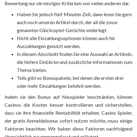
Bewertung nur ein einziges Kriterium von vielen anderen dar.
Haben Sie jedoch fünf Minuten Zeit, dann lesen Sie gern
auch noch unseren Artikel durch, der all die zuvor
genannten Glücksspiel-Gerüchte widerlegt.
Nicht alle Einzahlungsoptionen können auch für
Auszahlungen genutzt werden.
In diesem Abschnitt finden Sie eine Auswahl an Artikeln,
die tiefere Einblicke und zusätzliche Informationen zum
Thema bieten.
Teils gibt es Bonuspakete, bei denen die ersten drei
oder mehr Einzahlungen belohnt werden.
Indem sie den Bonus auf Neuspieler beschränken, können
Casinos die Kosten besser kontrollieren und sicherstellen,
dass sie ihre finanzielle Rentabilität erhalten. Casino Spieler,
der gratis Anmeldebonus sofort nutzen möchte, muss einige
Faktoren beachten. Wir haben diese Faktoren nachfolgend
übersichtlich zusammengefasst und erläutert.