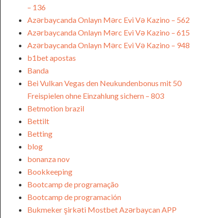
– 136
Azərbaycanda Onlayn Mərc Evi Və Kazino – 562
Azərbaycanda Onlayn Mərc Evi Və Kazino – 615
Azərbaycanda Onlayn Mərc Evi Və Kazino – 948
b1bet apostas
Banda
Bei Vulkan Vegas den Neukundenbonus mit 50
Freispielen ohne Einzahlung sichern – 803
Betmotion brazil
Bettilt
Betting
blog
bonanza nov
Bookkeeping
Bootcamp de programação
Bootcamp de programación
Bukmeker şirkəti Mostbet Azərbaycan APP