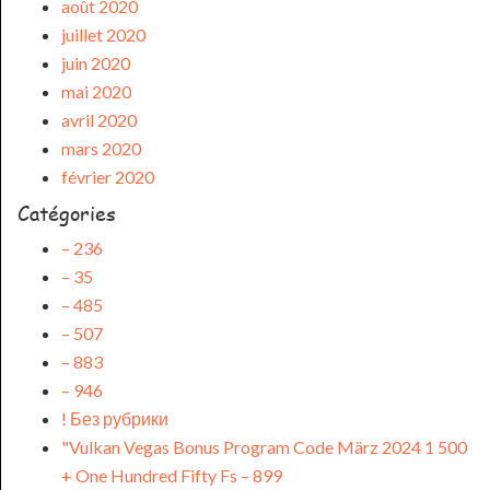
août 2020
juillet 2020
juin 2020
mai 2020
avril 2020
mars 2020
février 2020
Catégories
– 236
– 35
– 485
– 507
– 883
– 946
! Без рубрики
"Vulkan Vegas Bonus Program Code März 2024 1 500
+ One Hundred Fifty Fs – 899