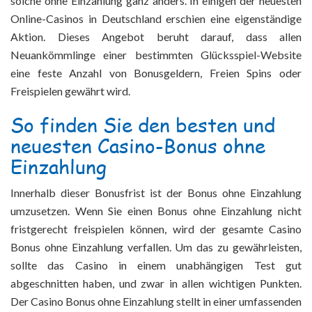
solche ohne Einzahlung ganz anders. In einigen der neuesten
Online-Casinos in Deutschland erschien eine eigenständige
Aktion. Dieses Angebot beruht darauf, dass allen
Neuankömmlinge einer bestimmten Glücksspiel-Website
eine feste Anzahl von Bonusgeldern, Freien Spins oder
Freispielen gewährt wird.
So finden Sie den besten und
neuesten Casino-Bonus ohne
Einzahlung
Innerhalb dieser Bonusfrist ist der Bonus ohne Einzahlung
umzusetzen. Wenn Sie einen Bonus ohne Einzahlung nicht
fristgerecht freispielen können, wird der gesamte Casino
Bonus ohne Einzahlung verfallen. Um das zu gewährleisten,
sollte das Casino in einem unabhängigen Test gut
abgeschnitten haben, und zwar in allen wichtigen Punkten.
Der Casino Bonus ohne Einzahlung stellt in einer umfassenden