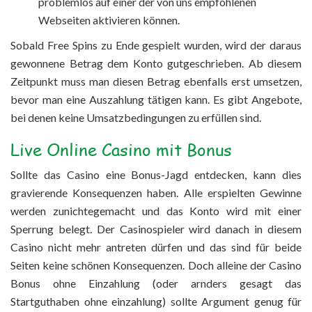
problemlos auf einer der von uns empfohlenen
Webseiten aktivieren können.
Sobald Free Spins zu Ende gespielt wurden, wird der daraus
gewonnene Betrag dem Konto gutgeschrieben. Ab diesem
Zeitpunkt muss man diesen Betrag ebenfalls erst umsetzen,
bevor man eine Auszahlung tätigen kann. Es gibt Angebote,
bei denen keine Umsatzbedingungen zu erfüllen sind.
Live Online Casino mit Bonus
Sollte das Casino eine Bonus-Jagd entdecken, kann dies
gravierende Konsequenzen haben. Alle erspielten Gewinne
werden zunichtegemacht und das Konto wird mit einer
Sperrung belegt. Der Casinospieler wird danach in diesem
Casino nicht mehr antreten dürfen und das sind für beide
Seiten keine schönen Konsequenzen. Doch alleine der Casino
Bonus ohne Einzahlung (oder arnders gesagt das
Startguthaben ohne einzahlung) sollte Argument genug für