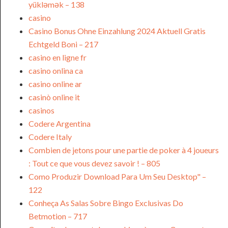
yükləmək – 138
casino
Casino Bonus Ohne Einzahlung 2024 Aktuell Gratis
Echtgeld Boni – 217
casino en ligne fr
casino onlina ca
casino online ar
casinò online it
casinos
Codere Argentina
Codere Italy
Combien de jetons pour une partie de poker à 4 joueurs
: Tout ce que vous devez savoir ! – 805
Como Produzir Download Para Um Seu Desktop" –
122
Conheça As Salas Sobre Bingo Exclusivas Do
Betmotion – 717