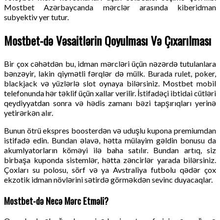
Mostbet Azərbaycanda mərclər arasında kiberidman
subyektiv yer tutur.
Mostbet-də Vəsaitlərin Qoyulması Və Çıxarılması
Bir çox cəhətdən bu, idman mərcləri üçün nəzərdə tutulanlara
bənzəyir, lakin qiymətli fərqlər də mülk. Burada rulet, poker,
blackjack və yüzlərlə slot oynaya bilərsiniz. Mostbet mobil
telefonunda hər təklif üçün xallar verilir. İstifadəçi ibtidai cütləri
qeydiyyatdan sonra və hədis zamanı bəzi tapşırıqları yerinə
yetirərkən alır.
Bunun ötrü ekspres boosterdən və uduşlu kupona premiumdan
istifadə edin. Bundan əlavə, hətta mülayim gəldin bonusu da
akumlyatorların köməyi ilə baha satılır. Bundan artıq, siz
birbaşa kuponda sistemlər, hətta zəncirlər yarada bilərsiniz.
Çoxları su polosu, sörf və ya Avstraliya futbolu qədər çox
ekzotik idman növlərini sətirdə görməkdən sevinc duyacaqlar.
Mostbet-də Necə Mərc Etməli?