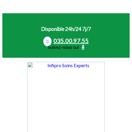
Disponible 24h/24 7j/7
035.00.97.55
Suivez-nous sur