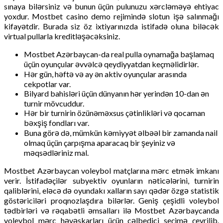
sınaya bilərsiniz və bunun üçün pulunuzu xərcləməyə ehtiyac
yoxdur. Mostbet casino demo rejimində slotun işə salınmağı
kifayətdir. Burada siz öz ixtiyarınızda istifadə oluna biləcək
virtual pullarla kreditləşəcəksiniz.
Mostbet Azərbaycan-da real pulla oynamağa başlamaq
üçün oyunçular əvvəlcə qeydiyyatdan keçməlidirlər.
Hər gün, həftə və ay ən aktiv oyunçular arasında
cekpotlar var.
Bilyard bahisləri üçün dünyanın hər yerindən 10-dan ən
turnir mövcuddur.
Hər bir turnirin özünəməxsus çətinlikləri və qocaman
bəxşiş fondları var.
Buna görə də, mümkün kəmiyyət əlbəəl bir zamanda nail
olmaq üçün çarpışma aparacaq bir şeyiniz və
məqsədləriniz mal.
Mostbet Azərbaycan voleybol matçlarına mərc etmək imkanı
verir. İstifadəçilər subyektiv oyunların nəticələrini, turnirin
qaliblərini, eləcə də oyundakı xalların sayı qədər özgə statistik
göstəriciləri proqnozlaşdıra bilərlər. Geniş çeşidli voleybol
tədbirləri və rəqabətli əmsalları ilə Mostbet Azərbaycanda
voleybol mərc həvəskarları üçün cəlbedici seçimə çevrilib.