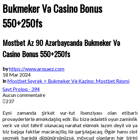
Bukmeker Və Casino Bonus
550+250fs
Mostbet Az 90 Azərbaycanda Bukmeker Və
Casino Bonus 550+250fs
by
https://www.arqsaez.com
18 Mar 2024
in
Mostbet Seyrək ⭐️ Bukmeker Və Kazino: Mostbet Rəsmi
Sayt Proloq - 394
Aucun commentaire
237
Eyni zamanda şirkət vur-tut lisenziyası olan etibarlı
provayderlərlə əməkdaşlıq edir. Bu bizə ədalətli oyun zaminlik
verir və slot təhrif olunacaq narahat eləmək lazım deyil və ya
biz başqa faktlar macəraçiliq ilə qarşılaşacaq. Əgər hansı slot
seçmək barədə düşünürsünüzsə, mövcud olanların hər birini