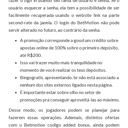
fazer o sign in usando seu fama de usuário e senha. Se o
usuário esquecer a senha, ela tem a possibilidade de ser
facilmente recuperada usando o website link na parte
second-rate da janela. O login do BetMotion não pode
servir alterado no futuro, ao contrário da senha.
A promoção corresponde a good um crédito sobre
apostas online de 100% sobre o primeiro depósito,
até R$200.
Isso vai trazer muito mais tranquilidade no
momento de você realizar os teus depósitos.
Bingogratis. apresentando. br não está associado a
nenhum dos sites externos ligados nesta página.
É importante estar sobre olho no setor de
promoções pra conseguir aproveitá-las ao máximo.
Desse modo, os jogadores podem se planejar para
fazerem essas operações. Ademais, distintos ofertas
com u Betmotion codigo added bonus, ainda podem