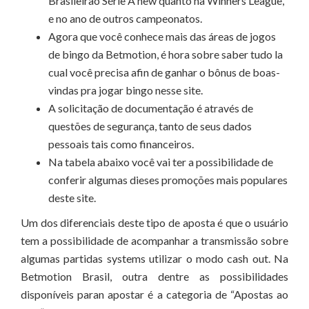
Brasileirão Série A new quanto na Winners League,
e no ano de outros campeonatos.
Agora que você conhece mais das áreas de jogos
de bingo da Betmotion, é hora sobre saber tudo la
cual você precisa afin de ganhar o bônus de boas-
vindas pra jogar bingo nesse site.
A solicitação de documentação é através de
questões de segurança, tanto de seus dados
pessoais tais como financeiros.
Na tabela abaixo você vai ter a possibilidade de
conferir algumas dieses promoções mais populares
deste site.
Um dos diferenciais deste tipo de aposta é que o usuário
tem a possibilidade de acompanhar a transmissão sobre
algumas partidas systems utilizar o modo cash out. Na
Betmotion Brasil, outra dentre as possibilidades
disponíveis paran apostar é a categoria de “Apostas ao