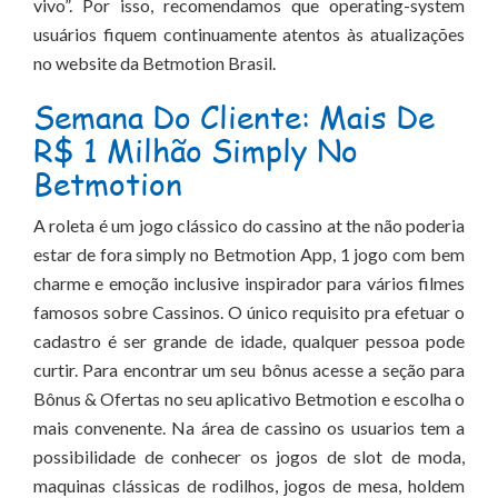
vivo”. Por isso, recomendamos que operating-system
usuários fiquem continuamente atentos às atualizações
no website da Betmotion Brasil.
Semana Do Cliente: Mais De
R$ 1 Milhão Simply No
Betmotion
A roleta é um jogo clássico do cassino at the não poderia
estar de fora simply no Betmotion App, 1 jogo com bem
charme e emoção inclusive inspirador para vários filmes
famosos sobre Cassinos. O único requisito pra efetuar o
cadastro é ser grande de idade, qualquer pessoa pode
curtir. Para encontrar um seu bônus acesse a seção para
Bônus & Ofertas no seu aplicativo Betmotion e escolha o
mais convenente. Na área de cassino os usuarios tem a
possibilidade de conhecer os jogos de slot de moda,
maquinas clássicas de rodilhos, jogos de mesa, holdem