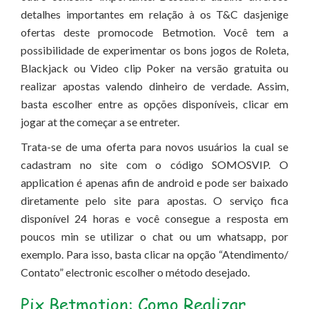
detalhes importantes em relação à os T&C dasjenige
ofertas deste promocode Betmotion. Você tem a
possibilidade de experimentar os bons jogos de Roleta,
Blackjack ou Video clip Poker na versão gratuita ou
realizar apostas valendo dinheiro de verdade. Assim,
basta escolher entre as opções disponíveis, clicar em
jogar at the começar a se entreter.
Trata-se de uma oferta para novos usuários la cual se
cadastram no site com o código SOMOSVIP. O
application é apenas afin de android e pode ser baixado
diretamente pelo site para apostas. O serviço fica
disponível 24 horas e você consegue a resposta em
poucos min se utilizar o chat ou um whatsapp, por
exemplo. Para isso, basta clicar na opção “Atendimento/
Contato” electronic escolher o método desejado.
Pix Betmotion: Como Realizar