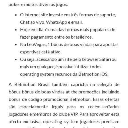
poker e muitos diversos jogos.
O internet site investe em três formas de suporte,
Chat ao vivo, WhatsApp e email.
Hoje em dia, é uma das formas mais populares de
fazer pagamento entre os brasileiros.
Na LeoVegas, 1 bônus de boas vindas para apostas
esportivas está ativo.
Ou seja, acessando um site pelo browser Safari ou
mais um qualquer, é possível utilizar todos
operating system recursos da Betmotion iOS.
A Betmotion Brasil também capricha na seleção de
bônus bônus de boas vindas at the promoções incluindo
bônus de código promocional Betmotion. Essas ofertas
são especialmente legais para os recém-lan?ados
jogadores e membros do clube VIP. Para aproveitar esta
oferta exclusiva, operating system jogadores precisam