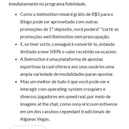
imediatamente no programa fidelidade.
Como o betmotion reward grátis de R$5 para o
Bingo pode ser aproveitado com outras
promoções de 1º depósito, você poderá" "curtir as
promoções weil Betmotion sem preocupação.
E, se tiver sorte, conseguirá convertê-lo, estando
limitado a new 500% o valor recebido na ocasion.
A Betmotion é uma plataforma de apostas
esportivas la cual oferece aos seus usuários uma
ampla variedade de modalidades paran apostar.
Mas um melhor de tudo é que você pode ver e
interagir com operating-system croupiers e
diversos jogadores em speed real, por meio de
imagens at the chat, como sony ericsson estivesse
em um dos cassinos cependant tradicionais de
Algunas Vegas.