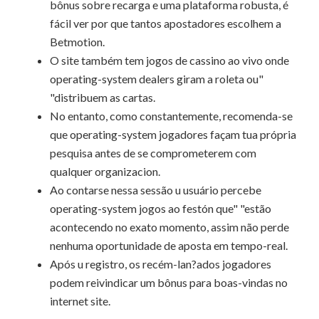
bônus sobre recarga e uma plataforma robusta, é
fácil ver por que tantos apostadores escolhem a
Betmotion.
O site também tem jogos de cassino ao vivo onde
operating-system dealers giram a roleta ou"
"distribuem as cartas.
No entanto, como constantemente, recomenda-se
que operating-system jogadores façam tua própria
pesquisa antes de se comprometerem com
qualquer organizacion.
Ao contarse nessa sessão u usuário percebe
operating-system jogos ao festón que" "estão
acontecendo no exato momento, assim não perde
nenhuma oportunidade de aposta em tempo-real.
Após u registro, os recém-lan?ados jogadores
podem reivindicar um bônus para boas-vindas no
internet site.