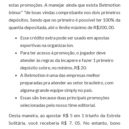
estas promoções. A manejar ainda que exista Betmotion
bônus" "de boas vindas comprobante nos dois primeiros
depósitos. Sendo que no primeiro é possível ter 100% da
quantia depositada, até o limite máximo de R$200, 00.
Esse crédito extra pode ser usado em apostas
esportivas na organizacion.
Para ter acesso à promoção, o jogador deve
atender às regras da incapere e fazer 1 primeiro
depósito sobre, no mínimo, R$ 20.
A Betmotion é uma das empresas melhor
preparadas pra atender ao setor brasileiro, com
alguma grande equipe simply no país.
Essas são because duas principais promoções
selecionadas pelo nosso time editorial.
Desta maneira, ao apostar R$ 5 em 1 triunfo da Estrela
Solitária, você receberia R$ 7. 05. No entanto, bono