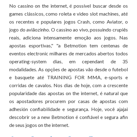
No cassino on the internet, é possível buscar desde os
games clássicos, como roleta e video slot machines, até
os recentes e populares jogos Crash, como Aviator, o
jogo do aviãozinho. O cassino ao vivo, possuindo crupiês
reais, adiciona intensamente emoção aos jogos. Nas
apostas esportivas," "a Betmotion tem centenas de
eventos electronic milhares de mercados abertos todos
operating-system dias, em cependant de 35
modalidades. As opções de apostas vão desde o futebol
e basquete até TRAINING FOR MMA, e-sports e
corridas de cavalos. Nos dias de hoje, com a crescente
popularidade das apostas on the internet, é natural que
os apostadores procurem por casas de apostas com
adhesión confiabilidade e segurança. Hoje, você ajajai
descobrir se a new Betmotion é confiável e segura afin
de seus jogos on the internet.