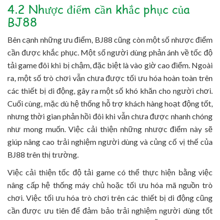
4.2 Nhược điểm cần khắc phục của
BJ88
Bên cạnh những ưu điểm, BJ88 cũng còn một số nhược điểm
cần được khắc phục. Một số người dùng phản ánh về tốc độ
tải game đôi khi bị chậm, đặc biệt là vào giờ cao điểm. Ngoài
ra, một số trò chơi vẫn chưa được tối ưu hóa hoàn toàn trên
các thiết bị di động, gây ra một số khó khăn cho người chơi.
Cuối cùng, mặc dù hệ thống hỗ trợ khách hàng hoạt động tốt,
nhưng thời gian phản hồi đôi khi vẫn chưa được nhanh chóng
như mong muốn. Việc cải thiện những nhược điểm này sẽ
giúp nâng cao trải nghiệm người dùng và củng cố vị thế của
BJ88 trên thị trường.
Việc cải thiện tốc độ tải game có thể thực hiện bằng việc
nâng cấp hệ thống máy chủ hoặc tối ưu hóa mã nguồn trò
chơi. Việc tối ưu hóa trò chơi trên các thiết bị di động cũng
cần được ưu tiên để đảm bảo trải nghiệm người dùng tốt