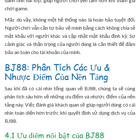
danh tính hai lớp, giúp người chơi yên tâm hơn khi tham gia
chơi game.
Mặc dù vậy, không một hệ thống nào là hoàn hảo tuyệt đối.
Người chơi vẫn cần tự bảo vệ mình bằng cách không chia sẻ
mật khẩu với người khác và cập nhật mật khẩu định kỳ. Sự
cảnh giác và thận trọng của người dùng là cần thiết để đảm
bảo an toàn cho tài khoản của mình.
BJ88: Phân Tích Các Ưu &
Nhược Điểm Của Nền Tảng
Sau khi đã có cái nhìn tổng quan về BJ88, chúng ta sẽ cùng
phân tích sâu hơn về những ưu điểm và nhược điểm của nền
tảng này. Việc đánh giá khách quan sẽ giúp người dùng có cái
nhìn toàn diện hơn trước khi quyết định sử dụng dịch vụ của
BJ88.
4.1 Ưu điểm nổi bật của BJ88