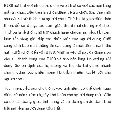
BJ88 nổi bật với nhiều ưu điểm vượt trội so với các nền tảng
giải trí khác. Đầu tiên là sự đa dạng về trò chơi, đáp ứng mọi
nhu cầu và sở thích của người chơi. Thứ hai là giao diện thân
thiện, dễ sử dụng, tạo cảm giác thoải mái cho người chơi.
Thứ ba là hệ thống hỗ trợ khách hàng chuyên nghiệp, tận tâm,
luôn sẵn sàng giải đáp mọi thắc mắc của người dùng. Cuối
cùng, tính bảo mật thông tin cao cũng là một điểm mạnh thu
hút người chơi đến với BJ88. Những yếu tố này đã đóng góp
vào sự thành công của BJ88 và tạo nên lòng tin với người
dùng. Sự ổn định của hệ thống và tốc độ tải game nhanh
chóng cũng góp phần mang lại trải nghiệm tuyệt vời cho
người chơi.
Tuy nhiên, việc quá chú trọng vào tính năng có thể khiến giao
diện trở nên rườm rà, gây khó khăn cho người dùng mới. Cần
có sự cân bằng giữa tính năng và sự đơn giản để đảm bảo
trải nghiệm người dùng tốt nhất.