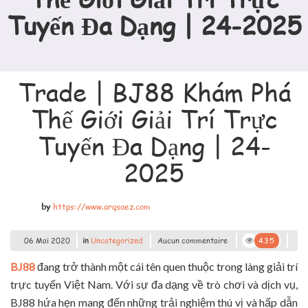
Tuyến Đa Dạng | 24-2025
Trade | BJ88 Khám Phá
Thế Giới Giải Trí Trực
Tuyến Đa Dạng | 24-
2025
by
https://www.arqsaez.com
06 Mai 2020
in
Uncategorized
Aucun commentaire
435
BJ88
đang trở thành một cái tên quen thuộc trong làng giải trí
trực tuyến Việt Nam. Với sự đa dạng về trò chơi và dịch vụ,
BJ88 hứa hẹn mang đến những trải nghiệm thú vị và hấp dẫn