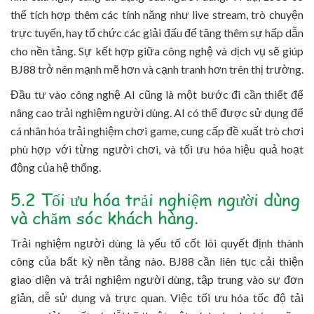
thể tích hợp thêm các tính năng như live stream, trò chuyện
trực tuyến, hay tổ chức các giải đấu để tăng thêm sự hấp dẫn
cho nền tảng. Sự kết hợp giữa công nghệ và dịch vụ sẽ giúp
BJ88 trở nên mạnh mẽ hơn và cạnh tranh hơn trên thị trường.
Đầu tư vào công nghệ AI cũng là một bước đi cần thiết để
nâng cao trải nghiệm người dùng. AI có thể được sử dụng để
cá nhân hóa trải nghiệm chơi game, cung cấp đề xuất trò chơi
phù hợp với từng người chơi, và tối ưu hóa hiệu quả hoạt
động của hệ thống.
5.2 Tối ưu hóa trải nghiệm người dùng
và chăm sóc khách hàng.
Trải nghiệm người dùng là yếu tố cốt lõi quyết định thành
công của bất kỳ nền tảng nào. BJ88 cần liên tục cải thiện
giao diện và trải nghiệm người dùng, tập trung vào sự đơn
giản, dễ sử dụng và trực quan. Việc tối ưu hóa tốc độ tải