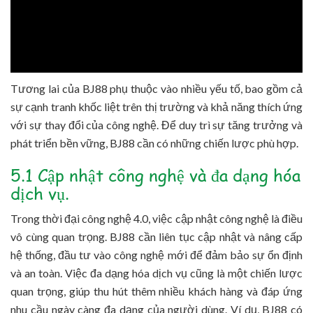
Tương lai của BJ88 phụ thuộc vào nhiều yếu tố, bao gồm cả
sự cạnh tranh khốc liệt trên thị trường và khả năng thích ứng
với sự thay đổi của công nghệ. Để duy trì sự tăng trưởng và
phát triển bền vững, BJ88 cần có những chiến lược phù hợp.
5.1 Cập nhật công nghệ và đa dạng hóa
dịch vụ.
Trong thời đại công nghệ 4.0, việc cập nhật công nghệ là điều
vô cùng quan trọng. BJ88 cần liên tục cập nhật và nâng cấp
hệ thống, đầu tư vào công nghệ mới để đảm bảo sự ổn định
và an toàn. Việc đa dạng hóa dịch vụ cũng là một chiến lược
quan trọng, giúp thu hút thêm nhiều khách hàng và đáp ứng
nhu cầu ngày càng đa dạng của người dùng. Ví dụ, BJ88 có