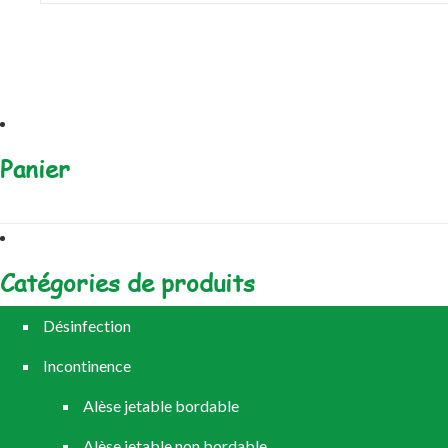
Panier
Catégories de produits
Désinfection
Incontinence
Alèse jetable bordable
Alèse jetable non bordable