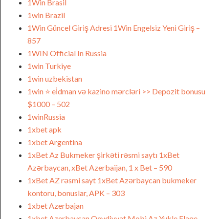
1Win Brasil
1win Brazil
1Win Güncel Giriş Adresi 1Win Engelsiz Yeni Giriş –
857
1WIN Official In Russia
1win Turkiye
1win uzbekistan
1win ⭐ eİdman və kazino mərcləri >> Depozit bonusu
$1000 – 502
1winRussia
1xbet apk
1xbet Argentina
1xBet Az Bukmeker şirkəti rəsmi saytı 1xBet
Azərbaycan, xBet Azerbaijan, 1 x Bet – 590
1xBet AZ rəsmi sayt 1xBet Azərbaycan bukmeker
kontoru, bonuslar, APK – 303
1xbet Azerbajan
1xbet Azerbaycan Qeydiyyat Mobi Az Yukle Elaqe