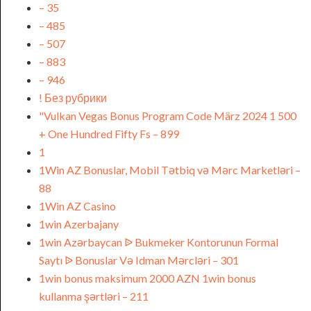
– 35
– 485
– 507
– 883
– 946
! Без рубрики
"Vulkan Vegas Bonus Program Code März 2024 1 500
+ One Hundred Fifty Fs – 899
1
1Win AZ Bonuslar, Mobil Tətbiq və Mərc Marketləri –
88
1Win AZ Casino
1win Azerbajany
1win Azərbaycan ᐉ Bukmeker Kontorunun Formal
Saytı ᐉ Bonuslar Və Idman Mərcləri – 301
1win bonus maksimum 2000 AZN 1win bonus
kullanma şərtləri – 211