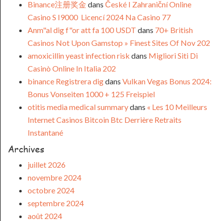
Binance注册奖金
dans
České I Zahraniční Online
Casino S I9000 ️ Licencí 2024 Na Casino 77
Anm"al dig f"or att fa 100 USDT
dans
70+ British
Casinos Not Upon Gamstop » Finest Sites Of Nov 202
amoxicillin yeast infection risk
dans
Migliori Siti Di
Casinò Online In Italia 202
binance Registrera dig
dans
Vulkan Vegas Bonus 2024:
Bonus Vonseiten 1000 + 125 Freispiel
otitis media medical summary
dans
« Les 10 Meilleurs
Internet Casinos Bitcoin Btc Derrière Retraits
Instantané
Archives
juillet 2026
novembre 2024
octobre 2024
septembre 2024
août 2024