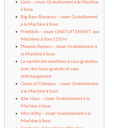
Lions – Jouer Gratuitement à la Machine
à Sous
Big Bass Bonanza – Jouer Gratuitement
à la Machine à Sous
FreeSlots – Jouer GRATUITEMENT aux
Machines à Sous (150+)
Phoenix Reborn – Jouer Gratuitement à
la Machine à Sous
La variété des machines à sous gratuites
avec des tours gratuits et sans
téléchargement
Gates of Olympus – Jouer Gratuitement
à la Machine à Sous
Bier Haus – Jouer Gratuitement à la
Machine à Sous
Miss Kitty – Jouer Gratuitement à la
Machine à Sous
Symboles et fonctionnalités des