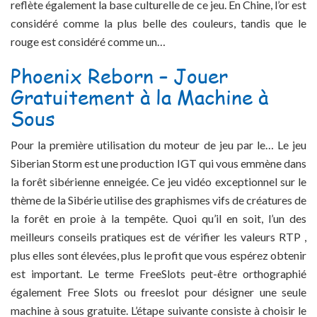
reflète également la base culturelle de ce jeu. En Chine, l’or est
considéré comme la plus belle des couleurs, tandis que le
rouge est considéré comme un…
Phoenix Reborn – Jouer
Gratuitement à la Machine à
Sous
Pour la première utilisation du moteur de jeu par le… Le jeu
Siberian Storm est une production IGT qui vous emmène dans
la forêt sibérienne enneigée. Ce jeu vidéo exceptionnel sur le
thème de la Sibérie utilise des graphismes vifs de créatures de
la forêt en proie à la tempête. Quoi qu’il en soit, l’un des
meilleurs conseils pratiques est de vérifier les valeurs RTP ,
plus elles sont élevées, plus le profit que vous espérez obtenir
est important. Le terme FreeSlots peut-être orthographié
également Free Slots ou freeslot pour désigner une seule
machine à sous gratuite. L’étape suivante consiste à choisir le