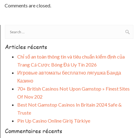
Comments are closed.
Articles récents
Chỉ số an toàn thông tin và tiêu chuẩn kiểm định của
Trang Cá Cược Bóng Đá Uy Tín 2026
Игровые автоматы бесплатно лягушка Банда
Казино
70+ British Casinos Not Upon Gamstop » Finest Sites
Of Nov 202
Best Not Gamstop Casinos In Britain 2024 Safe &
Truste
Pin Up Casino Online Giriş Türkiye
Commentaires récents