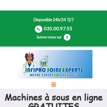
Disponible 24h/24 7j/7
035.00.97.55
Suivez-nous sur
Machines à sous en ligne
GRATUITES