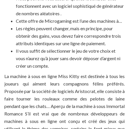
fonctionnent avec un logiciel sophistiqué de générateur
de nombres aléatoires .
Cette offre de Microgaming est l’une des machines à…
Les règles peuvent changer, mais en principe, pour
obtenir des gains, vous devez faire correspondre trois
attributs identiques sur une ligne de paiement.
Il vous suffit de sélectionner le jeu de votre choix et
vous n’aurez qu’à jouer sans devoir déposer d’argent ni
créer un compte.
La machine à sous en ligne Miss Kitty est destinée à tous les
joueurs qui aiment leurs compagnons félins préférés.
Proposée par la société de logiciels Aristocrat, elle consiste à
faire tourner les rouleaux comme des pelotes de laine
pendant que les chats… Aperçu de la machine à sous Immortal
Romance S’il est vrai que de nombreux développeurs de
machines à sous en ligne ont conçu et créé des jeux qui
utilisent le thème des vampires, certains le font mieux que