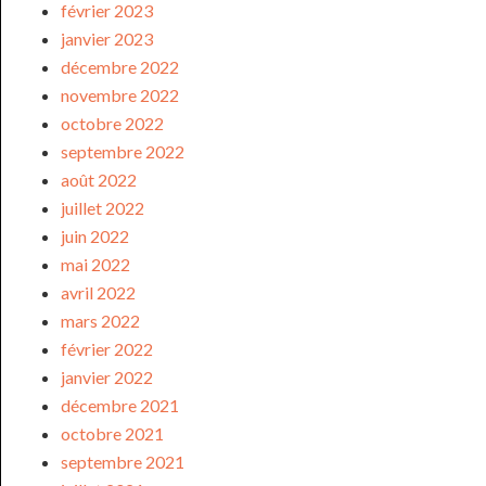
février 2023
janvier 2023
décembre 2022
novembre 2022
octobre 2022
septembre 2022
août 2022
juillet 2022
juin 2022
mai 2022
avril 2022
mars 2022
février 2022
janvier 2022
décembre 2021
octobre 2021
septembre 2021