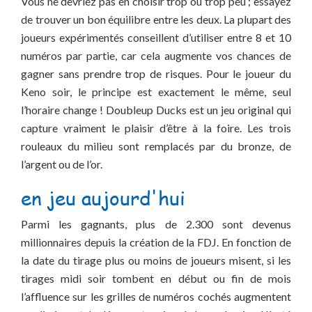
Vous ne devriez pas en choisir trop ou trop peu ; essayez
de trouver un bon équilibre entre les deux. La plupart des
joueurs expérimentés conseillent d’utiliser entre 8 et 10
numéros par partie, car cela augmente vos chances de
gagner sans prendre trop de risques. Pour le joueur du
Keno soir, le principe est exactement le même, seul
l’horaire change ! Doubleup Ducks est un jeu original qui
capture vraiment le plaisir d’être à la foire. Les trois
rouleaux du milieu sont remplacés par du bronze, de
l’argent ou de l’or.
en jeu aujourd'hui
Parmi les gagnants, plus de 2.300 sont devenus
millionnaires depuis la création de la FDJ. En fonction de
la date du tirage plus ou moins de joueurs misent, si les
tirages midi soir tombent en début ou fin de mois
l’affluence sur les grilles de numéros cochés augmentent