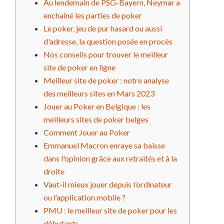
Au lendemain de PSG-Bayern, Neymar a
enchaîné les parties de poker
Le poker, jeu de pur hasard ou aussi
d'adresse, la question posée en procès
Nos conseils pour trouver le meilleur
site de poker en ligne
Meilleur site de poker : notre analyse
des meilleurs sites en Mars 2023
Jouer au Poker en Belgique : les
meilleurs sites de poker belges
Comment Jouer au Poker
Emmanuel Macron enraye sa baisse
dans l'opinion grâce aux retraités et à la
droite
Vaut-il mieux jouer depuis l’ordinateur
ou l’application mobile ?
PMU : le meilleur site de poker pour les
débutants