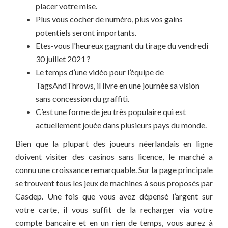
placer votre mise.
Plus vous cocher de numéro, plus vos gains
potentiels seront importants.
Etes-vous l'heureux gagnant du tirage du vendredi
30 juillet 2021 ?
Le temps d’une vidéo pour l’équipe de
TagsAndThrows, il livre en une journée sa vision
sans concession du graffiti.
C’est une forme de jeu très populaire qui est
actuellement jouée dans plusieurs pays du monde.
Bien que la plupart des joueurs néerlandais en ligne
doivent visiter des casinos sans licence, le marché a
connu une croissance remarquable. Sur la page principale
se trouvent tous les jeux de machines à sous proposés par
Casdep. Une fois que vous avez dépensé l’argent sur
votre carte, il vous suffit de la recharger via votre
compte bancaire et en un rien de temps, vous aurez à