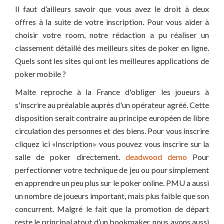
Il faut d’ailleurs savoir que vous avez le droit à deux
offres à la suite de votre inscription. Pour vous aider à
choisir votre room, notre rédaction a pu réaliser un
classement détaillé des meilleurs sites de poker en ligne.
Quels sont les sites qui ont les meilleures applications de
poker mobile ?
Malte reproche à la France d'obliger les joueurs à
s'inscrire au préalable auprès d'un opérateur agréé. Cette
disposition serait contraire au principe européen de libre
circulation des personnes et des biens. Pour vous inscrire
cliquez ici «Inscription» vous pouvez vous inscrire sur la
salle de poker directement.
deadwood demo
Pour
perfectionner votre technique de jeu ou pour simplement
en apprendre un peu plus sur le poker online. PMU a aussi
un nombre de joueurs important, mais plus faible que son
concurrent. Malgré le fait que la promotion de départ
reste le principal atout d’un bookmaker, nous avons aussi