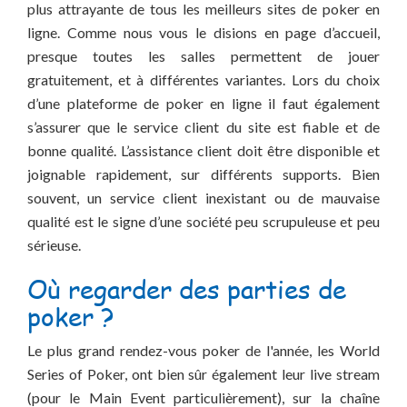
plus attrayante de tous les meilleurs sites de poker en
ligne. Comme nous vous le disions en page d’accueil,
presque toutes les salles permettent de jouer
gratuitement, et à différentes variantes. Lors du choix
d’une plateforme de poker en ligne il faut également
s’assurer que le service client du site est fiable et de
bonne qualité. L’assistance client doit être disponible et
joignable rapidement, sur différents supports. Bien
souvent, un service client inexistant ou de mauvaise
qualité est le signe d’une société peu scrupuleuse et peu
sérieuse.
Où regarder des parties de
poker ?
Le plus grand rendez-vous poker de l'année, les World
Series of Poker, ont bien sûr également leur live stream
(pour le Main Event particulièrement), sur la chaîne