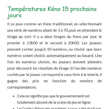
Températures Kéno 15 prochains
jours
Il se joue comme un Keno traditionnel, en sélectionnant
une série de numéros allant de 1 à 70, puis en attendant le
tirage au sort. Il y a deux tirages du Keno par jour, le
premier à 13h00 et le second à 20h00. Les joueurs
peuvent cocher jusqu’à 10 numéros, ou choisir que leurs
numéros soient choisis automatiquement au hasard. Une
fois les numéros choisis, les joueurs doivent attendre
pour découvrir les résultats du tirage. Si l’un des numéros
cochés par le joueur correspond à ceux tirés à la loterie, il
gagne des prix en fonction du nombre de
correspondances.
Cela ne signifie pas que le gouvernement est
totalement absent de la scène du jeu en ligne.
Le Guide Ultime des machines à sous a été écrit par