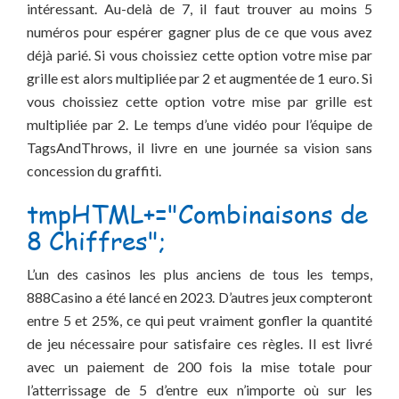
intéressant. Au-delà de 7, il faut trouver au moins 5
numéros pour espérer gagner plus de ce que vous avez
déjà parié. Si vous choissiez cette option votre mise par
grille est alors multipliée par 2 et augmentée de 1 euro. Si
vous choissiez cette option votre mise par grille est
multipliée par 2. Le temps d’une vidéo pour l’équipe de
TagsAndThrows, il livre en une journée sa vision sans
concession du graffiti.
tmpHTML+="Combinaisons de
8 Chiffres";
L’un des casinos les plus anciens de tous les temps,
888Casino a été lancé en 2023. D’autres jeux compteront
entre 5 et 25%, ce qui peut vraiment gonfler la quantité
de jeu nécessaire pour satisfaire ces règles. Il est livré
avec un paiement de 200 fois la mise totale pour
l’atterrissage de 5 d’entre eux n’importe où sur les