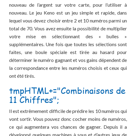
nouveau de l’argent sur votre carte, pour l’utiliser à
nouveau. Le jeu Keno est un jeu simple et rapide, dans
lequel vous devez choisir entre 2 et 10 numéros parmi un
total de 70. Vous avez ensuite la possibilité de multiplier
votre mise en sélectionnant des « bulles »
supplémentaires. Une fois que toutes les sélections sont
faites, une boule spéciale est tirée au hasard pour
déterminer le numéro gagnant et vos gains dépendent de
la correspondance entre les numéros choisis et ceux qui
ont été tirés.
tmpHTML+="Combinaisons de
11 Chiffres";
Il est extrêmement difficile de prédire les 10 numéros qui
vont sortir. Vous pouvez donc cocher moins de numéros,
ce qui augmentera vos chances de gagner. Depuis il a
développé quelques machines à sous et d’autres jeux de