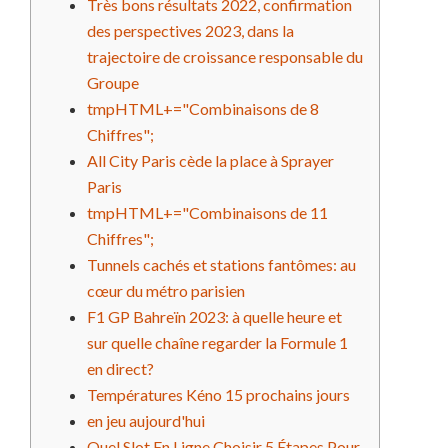
Très bons résultats 2022, confirmation
des perspectives 2023, dans la
trajectoire de croissance responsable du
Groupe
tmpHTML+="Combinaisons de 8
Chiffres";
All City Paris cède la place à Sprayer
Paris
tmpHTML+="Combinaisons de 11
Chiffres";
Tunnels cachés et stations fantômes: au
cœur du métro parisien
F1 GP Bahreïn 2023: à quelle heure et
sur quelle chaîne regarder la Formule 1
en direct?
Températures Kéno 15 prochains jours
en jeu aujourd'hui
Quel Slot En Ligne Choisir 5 Étapes Pour