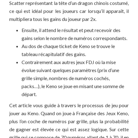
Scatter représentant la tête d’un dragon chinois costumé,
ce qui est idéal pour les joueurs car lorsqu’il apparaît, il
multipliera tous les gains du joueur par 2x.
Ensuite, il attend le résultat et peut recevoir des
gains selon le nombre de numéros correspondants.
Au dos de chaque ticket de Keno se trouve le
tableau récapitulatif des gains.
Contrairement aux autres jeux FDJ où la mise
évolue suivant quelques paramètres (prix d’une
grille simple, nombres de numéros cochés,
packs…), le Keno se joue en misant une somme de
départ.
Cet article vous guide à travers le processus de jeu pour
jouer au Keno. Quand on joue à Française des Jeux Keno,
plus l’on coche de numéros par grille, plus la probabilité
de gagner est élevée ce qui est assez logique. Sur cette
grille qui se compose de 70 numéros allant de 1 à 70, il en