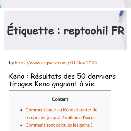
Étiquette :
reptoohil FR
by
https://www.arqsaez.com
/
01 Nov 2023
Keno : Résultats des 50 derniers
tirages Keno gagnant à vie
Content
Comment jouer au Keno et tenter de
remporter jusqu’à 2 millions d’euros
Comment sont calculés les gains ?