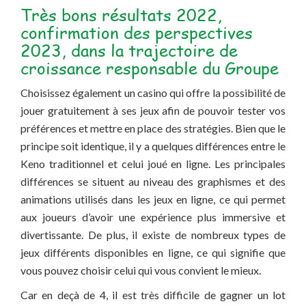
Très bons résultats 2022,
confirmation des perspectives
2023, dans la trajectoire de
croissance responsable du Groupe
Choisissez également un casino qui offre la possibilité de
jouer gratuitement à ses jeux afin de pouvoir tester vos
préférences et mettre en place des stratégies. Bien que le
principe soit identique, il y a quelques différences entre le
Keno traditionnel et celui joué en ligne. Les principales
différences se situent au niveau des graphismes et des
animations utilisés dans les jeux en ligne, ce qui permet
aux joueurs d’avoir une expérience plus immersive et
divertissante. De plus, il existe de nombreux types de
jeux différents disponibles en ligne, ce qui signifie que
vous pouvez choisir celui qui vous convient le mieux.
Car en deçà de 4, il est très difficile de gagner un lot