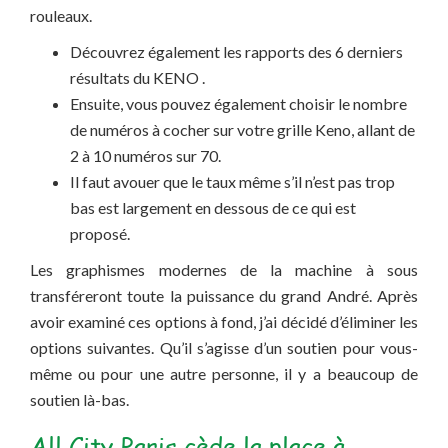
rouleaux.
Découvrez également les rapports des 6 derniers
résultats du KENO .
Ensuite, vous pouvez également choisir le nombre
de numéros à cocher sur votre grille Keno, allant de
2 à 10 numéros sur 70.
Il faut avouer que le taux même s’il n’est pas trop
bas est largement en dessous de ce qui est
proposé.
Les graphismes modernes de la machine à sous
transféreront toute la puissance du grand André. Après
avoir examiné ces options à fond, j’ai décidé d’éliminer les
options suivantes. Qu’il s’agisse d’un soutien pour vous-
même ou pour une autre personne, il y a beaucoup de
soutien là-bas.
All City Paris cède la place à